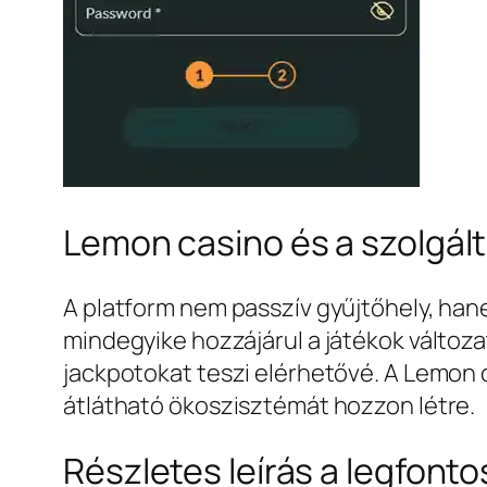
Lemon casino és a szolgált
A platform nem passzív gyűjtőhely, hane
mindegyike hozzájárul a játékok változa
jackpotokat teszi elérhetővé. A Lemon c
átlátható ökoszisztémát hozzon létre.
Részletes leírás a legfon