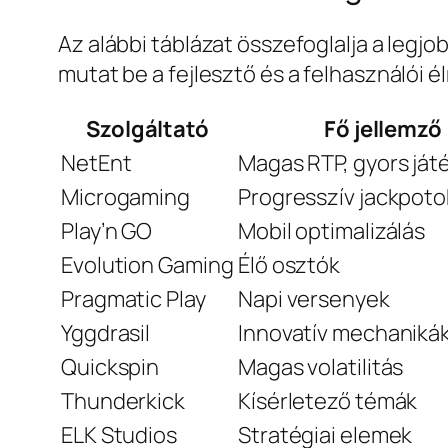
Az alábbi táblázat összefoglalja a legj
mutat be a fejlesztő és a felhasználói é
Szolgáltató
Fő jellemző
NetEnt
Magas RTP, gyors já
Microgaming
Progresszív jackpoto
Play’n GO
Mobil optimalizálás
Evolution Gaming
Élő osztók
Pragmatic Play
Napi versenyek
Yggdrasil
Innovatív mechaniká
Quickspin
Magas volatilitás
Thunderkick
Kísérletező témák
ELK Studios
Stratégiai elemek