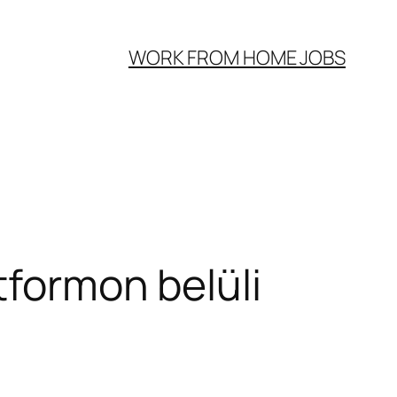
WORK FROM HOME JOBS
tformon belüli