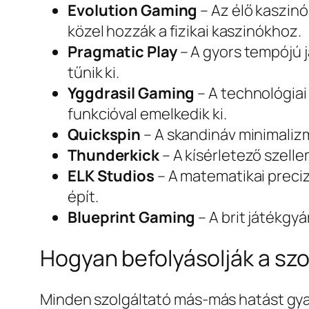
Evolution Gaming
– Az élő kaszinó
közel hozzák a fizikai kaszinókhoz.
Pragmatic Play
– A gyors tempójú 
tűnik ki.
Yggdrasil Gaming
– A technológiai 
funkcióval emelkedik ki.
Quickspin
– A skandináv minimalizm
Thunderkick
– A kísérletező szelle
ELK Studios
– A matematikai preciz
épít.
Blueprint Gaming
– A brit játékgyá
Hogyan befolyásolják a sz
Minden szolgáltató más-más hatást gyako