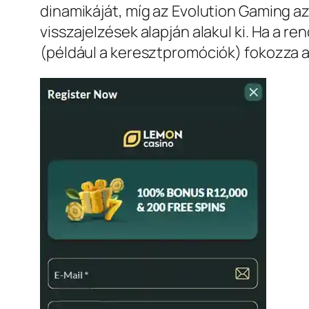
dinamikáját, míg az Evolution Gaming az
visszajelzések alapján alakul ki. Ha a 
(például a keresztpromóciók) fokozza a