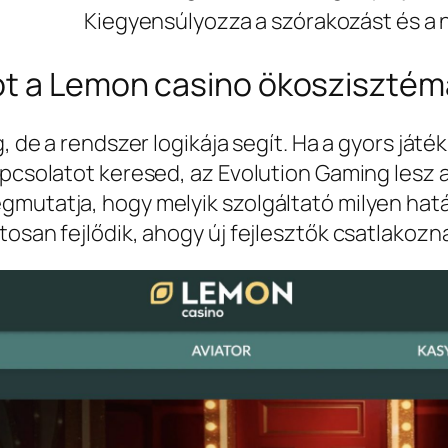
Kiegyensúlyozza a szórakozást és 
ót a Lemon casino ökosziszté
g, de a rendszer logikája segít. Ha a gyors já
apcsolatot keresed, az Evolution Gaming lesz 
gmutatja, hogy melyik szolgáltató milyen hatá
osan fejlődik, ahogy új fejlesztők csatlakoznak