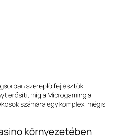
ngsorban szereplő fejlesztők
yt erősíti, míg a Microgaming a
átékosok számára egy komplex, mégis
 casino környezetében