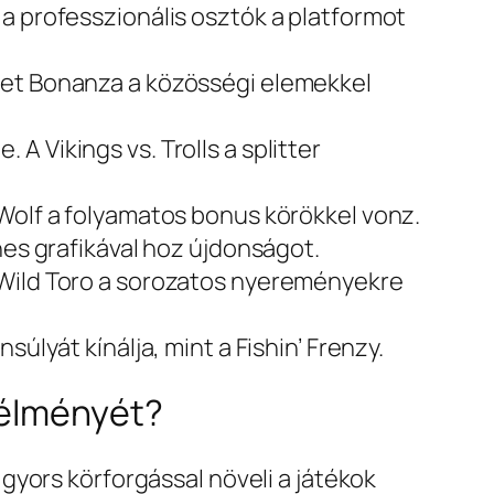
 a professzionális osztók a platformot
weet Bonanza a közösségi elemekkel
A Vikings vs. Trolls a splitter
 Wolf a folyamatos bonus körökkel vonz.
ínes grafikával hoz újdonságot.
 Wild Toro a sorozatos nyereményekre
súlyát kínálja, mint a Fishin’ Frenzy.
kélményét?
gyors körforgással növeli a játékok