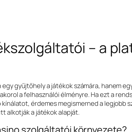
kszolgáltatói – a pla
 egy gyűjtőhely a játékok számára, hanem eg
akorol a felhasználói élményre. Ha ezt a ren
 kínálatot, érdemes megismerned a legjobb s
t alkotják a játékok alapját.
sino szolgáltatói környezete?