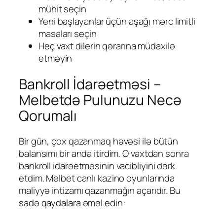
mühit seçin
Yeni başlayanlar üçün aşağı mərc limitli
masaları seçin
Heç vaxt dilerin qərarına müdaxilə
etməyin
Bankroll İdarəetməsi –
Melbetdə Pulunuzu Necə
Qorumalı
Bir gün, çox qazanmaq həvəsi ilə bütün
balansımı bir anda itirdim. O vaxtdan sonra
bankroll idarəetməsinin vacibliyini dərk
etdim. Melbet canlı kazino oyunlarında
maliyyə intizamı qazanmağın açarıdır. Bu
sadə qaydalara əməl edin: