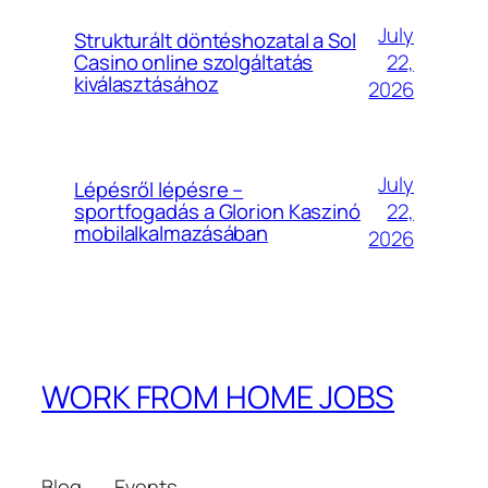
July
Strukturált döntéshozatal a Sol
22,
Casino online szolgáltatás
kiválasztásához
2026
July
Lépésről lépésre –
22,
sportfogadás a Glorion Kaszinó
mobilalkalmazásában
2026
WORK FROM HOME JOBS
Blog
Events