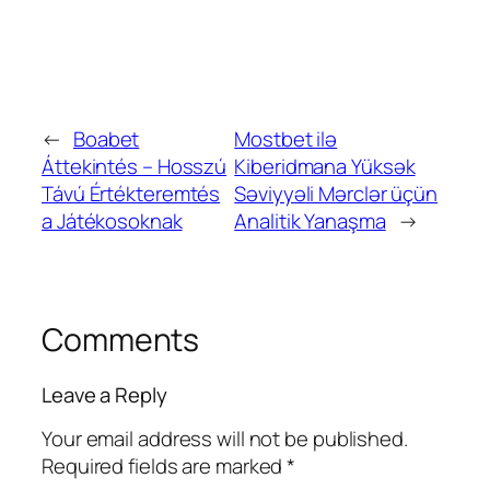
←
Boabet
Mostbet ilə
Áttekintés – Hosszú
Kiberidmana Yüksək
Távú Értékteremtés
Səviyyəli Mərclər üçün
a Játékosoknak
Analitik Yanaşma
→
Comments
Leave a Reply
Your email address will not be published.
Required fields are marked
*