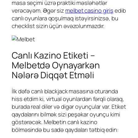
masa seçimi üzrə praktiki məsləhətlər
verəcəyəm. Əgər siz
melbet casino giriş
edib
canlı oyunlara qoşulmaq istəyirsinizsə, bu
checklist sizin üçün əvəzolunmazdır.
Canlı Kazino Etiketi –
Melbetdə Oynayarkən
Nələrə Diqqət Etməli
İlk dəfə canlı blackjack masasına oturanda
hiss etdim ki, virtual oyunlardan fərqli olaraq,
burada real diler və digər oyunçular var. Etiket
qaydalarını bilmək sizi peşəkar oyunçu kimi
göstərəcək. Melbetin canlı kazino
bölməsində bu sadə qaydaları tətbiq edin: