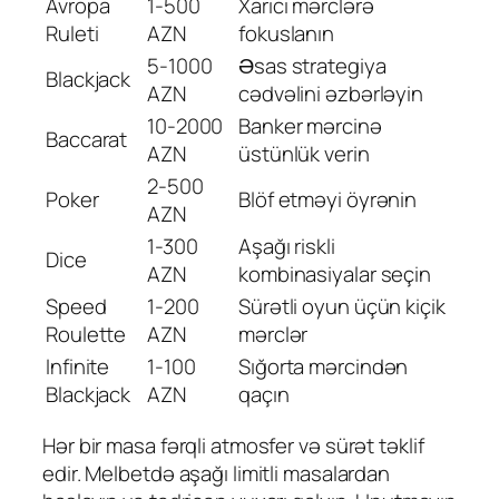
Avropa
1-500
Xarici mərclərə
Ruleti
AZN
fokuslanın
5-1000
Əsas strategiya
Blackjack
AZN
cədvəlini əzbərləyin
10-2000
Banker mərcinə
Baccarat
AZN
üstünlük verin
2-500
Poker
Blöf etməyi öyrənin
AZN
1-300
Aşağı riskli
Dice
AZN
kombinasiyalar seçin
Speed
1-200
Sürətli oyun üçün kiçik
Roulette
AZN
mərclər
Infinite
1-100
Sığorta mərcindən
Blackjack
AZN
qaçın
Hər bir masa fərqli atmosfer və sürət təklif
edir. Melbetdə aşağı limitli masalardan