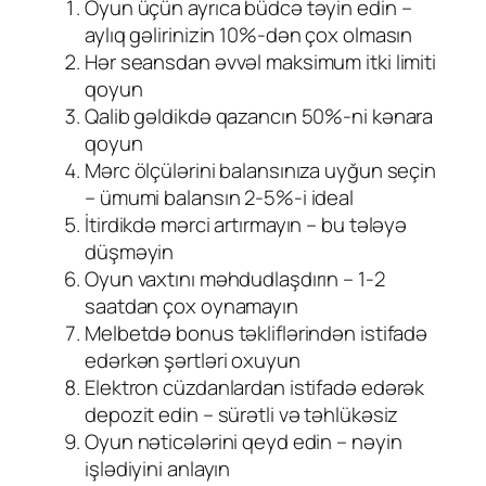
Oyun üçün ayrıca büdcə təyin edin –
aylıq gəlirinizin 10%-dən çox olmasın
Hər seansdan əvvəl maksimum itki limiti
qoyun
Qalib gəldikdə qazancın 50%-ni kənara
qoyun
Mərc ölçülərini balansınıza uyğun seçin
– ümumi balansın 2-5%-i ideal
İtirdikdə mərci artırmayın – bu tələyə
düşməyin
Oyun vaxtını məhdudlaşdırın – 1-2
saatdan çox oynamayın
Melbetdə bonus təkliflərindən istifadə
edərkən şərtləri oxuyun
Elektron cüzdanlardan istifadə edərək
depozit edin – sürətli və təhlükəsiz
Oyun nəticələrini qeyd edin – nəyin
işlədiyini anlayın