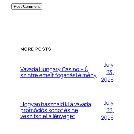
MORE POSTS
July
Vavada Hungary Casino – Új
23,
szintre emelt fogadási élmény
2026
July
Hogyan használd ki a vavada
22,
promóciós kódot és ne
veszítsd el a lényeget
2026