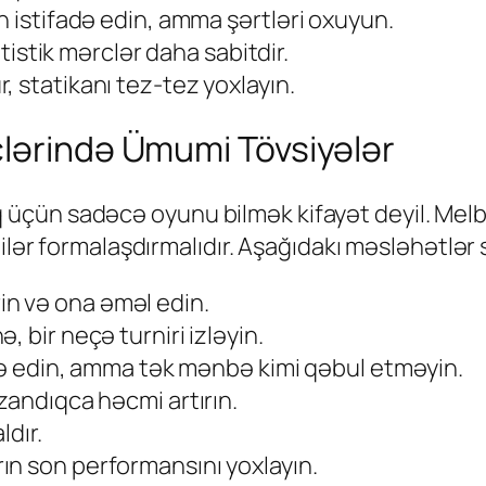
n istifadə edin, amma şərtləri oxuyun.
atistik mərclər daha sabitdir.
 statikanı tez-tez yoxlayın.
clərində Ümumi Tövsiyələr
çün sadəcə oyunu bilmək kifayət deyil. Melb
tilər formalaşdırmalıdır. Aşağıdakı məsləhətlər
n və ona əməl edin.
 bir neçə turniri izləyin.
adə edin, amma tək mənbə kimi qəbul etməyin.
zandıqca həcmi artırın.
ldır.
ın son performansını yoxlayın.