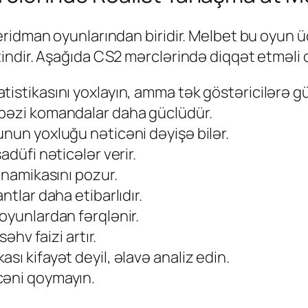
ridman oyunlarından biridir. Melbet bu oyun üç
indir. Aşağıda CS2 mərclərində diqqət etməli 
tistikasını yoxlayın, amma tək göstəricilərə 
 bəzi komandalar daha güclüdür.
unun yoxluğu nəticəni dəyişə bilər.
adüfi nəticələr verir.
dinamikasını pozur.
ntlar daha etibarlıdır.
oyunlardan fərqlənir.
səhv faizi artır.
sı kifayət deyil, əlavə analiz edin.
cəni qoymayın.