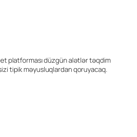
et platforması düzgün alətlər təqdim
 sizi tipik məyusluqlardan qoruyacaq.