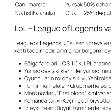
Canlı mərclər
Yüksək
50% daha ri
Statistika analizi
Orta
25% dəqiql
LoL – League of Legends v
League of Legends, xüsusən Koreya və Ç
xətti təqdim edir, amma hər bölgənin oyu
Bölgə fərqləri: LCS, LCK, LPL arasınd
Yamaq dəyişiklikləri: Hər yamaq met
Oyunçuların rol dəyişikliyi: Yeni rold
Turnir mərhələləri: Qrup mərhələsi p
Mərc növləri: “First blood” kimi varian
Komanda tarixi: Keçmiş qalibiyyətlə
İzləyici təsiri: Böyük turnirlərdə təzyi