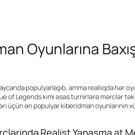
dman Oyunlarına Baxış
aycanda populyarlaşıb, amma reallıqda hər oy
 of Legends kimi əsas turnirlərə mərclər təkli
ləri üçün ən populyar kiberidman oyunlarının xü
rclərində Realist Yanaşma at M