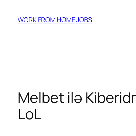
Skip
to
WORK FROM HOME JOBS
content
Melbet ilə Kiberi
LoL