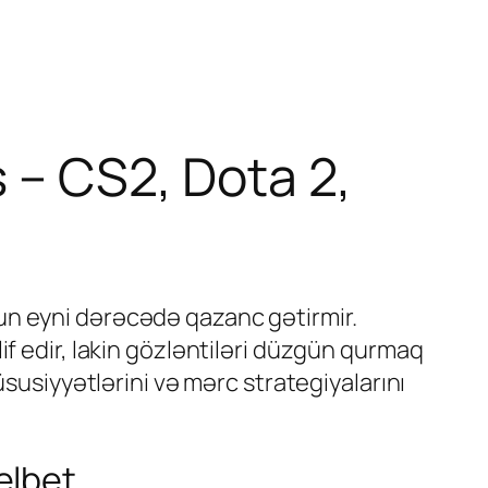
 – CS2, Dota 2,
un eyni dərəcədə qazanc gətirmir.
f edir, lakin gözləntiləri düzgün qurmaq
susiyyətlərini və mərc strategiyalarını
elbet