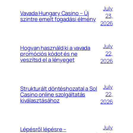
July
Vavada Hungary Casino – Új
23,
szintre emelt fogadási élmény
2026
July
Hogyan használd ki a vavada
22,
promóciós kódot és ne
veszítsd el a lényeget
2026
July
Strukturált döntéshozatal a Sol
22,
Casino online szolgáltatás
kiválasztásához
2026
July
Lépésről lépésre –