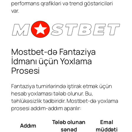
performans qrafikləri və trend göstəriciləri
var.
Mostbet-də Fantaziya
İdmanı üçün Yoxlama
Prosesi
Fantaziya turnirlərində iştirak etmək üçün
hesab yoxlaması tələb olunur. Bu,
təhlükəsizlik tədbiridir. Mostbet-də yoxlama
prosesi addım-addım aparılır:
Tələb olunan
Emal
Addım
sənəd
müddəti