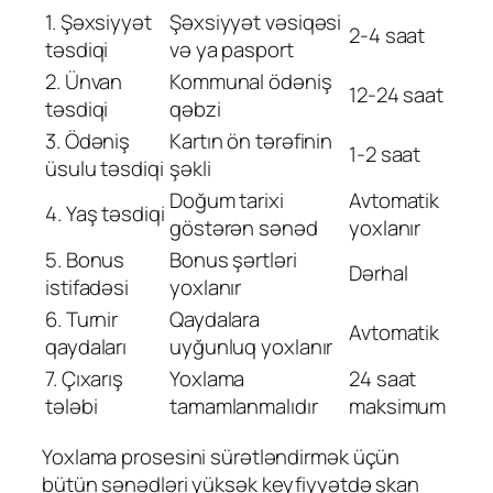
1. Şəxsiyyət
Şəxsiyyət vəsiqəsi
2-4 saat
təsdiqi
və ya pasport
2. Ünvan
Kommunal ödəniş
12-24 saat
təsdiqi
qəbzi
3. Ödəniş
Kartın ön tərəfinin
1-2 saat
üsulu təsdiqi
şəkli
Doğum tarixi
Avtomatik
4. Yaş təsdiqi
göstərən sənəd
yoxlanır
5. Bonus
Bonus şərtləri
Dərhal
istifadəsi
yoxlanır
6. Turnir
Qaydalara
Avtomatik
qaydaları
uyğunluq yoxlanır
7. Çıxarış
Yoxlama
24 saat
tələbi
tamamlanmalıdır
maksimum
Yoxlama prosesini sürətləndirmək üçün
bütün sənədləri yüksək keyfiyyətdə skan