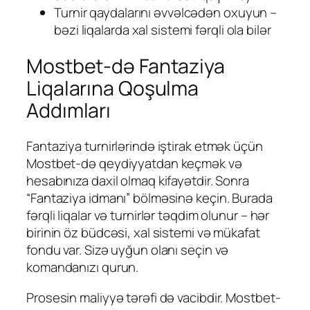
Turnir qaydalarını əvvəlcədən oxuyun –
bəzi liqalarda xal sistemi fərqli ola bilər
Mostbet-də Fantaziya
Liqalarına Qoşulma
Addımları
Fantaziya turnirlərində iştirak etmək üçün
Mostbet-də qeydiyyatdan keçmək və
hesabınıza daxil olmaq kifayətdir. Sonra
“Fantaziya idmanı” bölməsinə keçin. Burada
fərqli liqalar və turnirlər təqdim olunur – hər
birinin öz büdcəsi, xal sistemi və mükafat
fondu var. Sizə uyğun olanı seçin və
komandanızı qurun.
Prosesin maliyyə tərəfi də vacibdir. Mostbet-