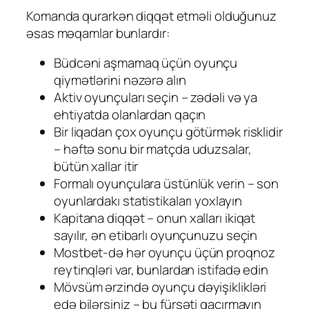
Komanda qurarkən diqqət etməli olduğunuz
əsas məqamlar bunlardır:
Büdcəni aşmamaq üçün oyunçu
qiymətlərini nəzərə alın
Aktiv oyunçuları seçin – zədəli və ya
ehtiyatda olanlardan qaçın
Bir liqadan çox oyunçu götürmək risklidir
– həftə sonu bir matçda uduzsalar,
bütün xallar itir
Formalı oyunçulara üstünlük verin – son
oyunlardakı statistikaları yoxlayın
Kapitana diqqət – onun xalları ikiqat
sayılır, ən etibarlı oyunçunuzu seçin
Mostbet-də hər oyunçu üçün proqnoz
reytinqləri var, bunlardan istifadə edin
Mövsüm ərzində oyunçu dəyişiklikləri
edə bilərsiniz – bu fürsəti qaçırmayın