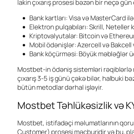
lakin çıxarış prosesi bəzən bir neçə gün ç
Bank kartları: Visa və MasterCard ilə 
Elektron pulqabıları: Skrill, Neteller 
Kriptovalyutalar: Bitcoin və Ethereum
Mobil ödənişlər: Azercell və Bakcel
Bank köçürməsi: Böyük məbləğlər üç
Mostbet-in ödəniş sistemləri rəqiblərlə m
çıxarış 3-5 iş günü çəkə bilər, halbuki 
bütün metodlar dərhal işləyir.
Mostbet Təhlükəsizlik və 
Mostbet, istifadəçi məlumatlarının qoru
Customer) prosesi məcburidir və bu, pla