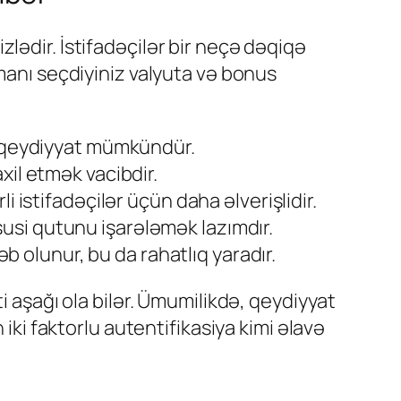
lədir. İstifadəçilər bir neçə dəqiqə
amanı seçdiyiniz valyuta və bonus
a qeydiyyat mümkündür.
xil etmək vacibdir.
 istifadəçilər üçün daha əlverişlidir.
usi qutunu işarələmək lazımdır.
əb olunur, bu da rahatlıq yaradır.
i aşağı ola bilər. Ümumilikdə, qeydiyyat
iki faktorlu autentifikasiya kimi əlavə