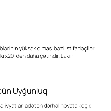
lərinin yüksək olması bəzi istifadəçilər
ı x20-dən daha çətindir. Lakin
 üçün Uyğunluq
əliyyatları adətən dərhal həyata keçir,