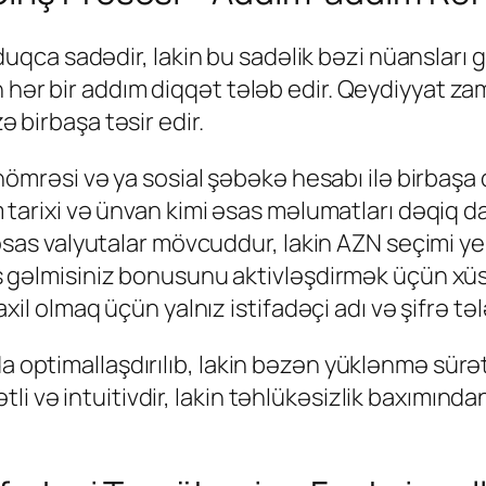
a sadədir, lakin bu sadəlik bəzi nüansları giz
n hər bir addım diqqət tələb edir. Qeydiyyat z
ə birbaşa təsir edir.
nömrəsi və ya sosial şəbəkə hesabı ilə birbaş
tarixi və ünvan kimi əsas məlumatları dəqiq da
as valyutalar mövcuddur, lakin AZN seçimi yerli
 gəlmisiniz bonusunu aktivləşdirmək üçün xüs
il olmaq üçün yalnız istifadəçi adı və şifrə təl
a optimallaşdırılıb, lakin bəzən yüklənmə sürət
i və intuitivdir, lakin təhlükəsizlik baxımından 