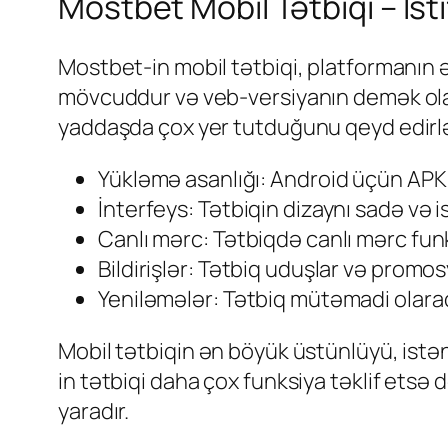
Mostbet Mobil Tətbiqi – İst
Mostbet-in mobil tətbiqi, platformanın ə
mövcuddur və veb-versiyanın demək olar k
yaddaşda çox yer tutduğunu qeyd edirlə
Yükləmə asanlığı: Android üçün APK
İnterfeys: Tətbiqin dizaynı sadə və i
Canlı mərc: Tətbiqdə canlı mərc funks
Bildirişlər: Tətbiq uduşlar və promos
Yeniləmələr: Tətbiq mütəmadi olaraq 
Mobil tətbiqin ən böyük üstünlüyü, istən
in tətbiqi daha çox funksiya təklif etsə 
yaradır.