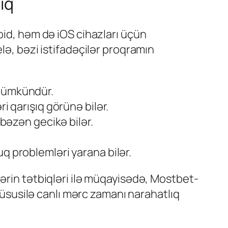
ıq
oid, həm də iOS cihazları üçün
lə, bəzi istifadəçilər proqramın
 mümkündür.
i qarışıq görünə bilər.
 bəzən gecikə bilər.
q problemləri yarana bilər.
ərin tətbiqləri ilə müqayisədə, Mostbet-
 xüsusilə canlı mərc zamanı narahatlıq