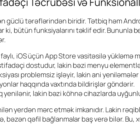
ifadəçi Təcrübəsi və Funksionall
n güclü tərəflərindən biridir. Tətbiq həm Andr
i, bütün funksiyalarını təklif edir. Bununla be
r.
 faylı, iOS üçün App Store vasitəsilə yükləmə
stifadəçi dostudur, lakin bəzi menyu elementlər
iyası problemsiz işləyir, lakin ani yeniləmələr
yonlar haqqında vaxtında bildirişlər göndərir.
yenilənir, lakin bəzi köhnə cihazlarda uyğunlu
ilən yerdən mərc etmək imkanıdır. Lakin rəqibl
də, bəzən qəfil bağlanmalar baş verə bilər. Bu,