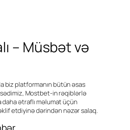
lı – Müsbət və
da biz platformanın bütün əsas
qsədimiz, Mostbet-in rəqiblərlə
da daha ətraflı məlumat üçün
əklif etdiyinə dərindən nəzər salaq.
hbər