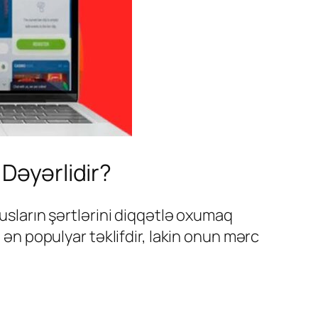
Dəyərlidir?
nusların şərtlərini diqqətlə oxumaq
 ən populyar təklifdir, lakin onun mərc