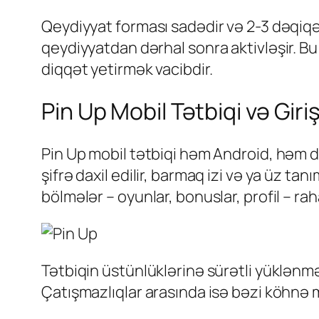
Qeydiyyat forması sadədir və 2-3 dəqiqə 
qeydiyyatdan dərhal sonra aktivləşir. 
diqqət yetirmək vacibdir.
Pin Up Mobil Tətbiqi və Giri
Pin Up mobil tətbiqi həm Android, həm də
şifrə daxil edilir, barmaq izi və ya üz t
bölmələr – oyunlar, bonuslar, profil – raha
Tətbiqin üstünlüklərinə sürətli yüklənmə,
Çatışmazlıqlar arasında isə bəzi köhnə m