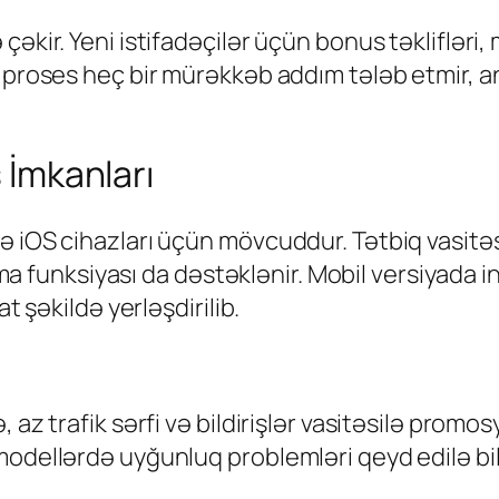
çəkir. Yeni istifadəçilər üçün bonus təklifləri
Bu proses heç bir mürəkkəb addım tələb etmir
ş İmkanları
 iOS cihazları üçün mövcuddur. Tətbiq vasitəsi
anıma funksiyası da dəstəklənir. Mobil versiyada
t şəkildə yerləşdirilib.
 az trafik sərfi və bildirişlər vasitəsilə prom
odellərdə uyğunluq problemləri qeyd edilə bilər