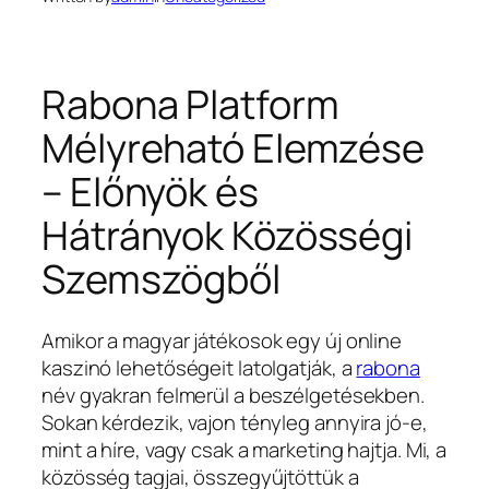
Rabona Platform
Mélyreható Elemzése
– Előnyök és
Hátrányok Közösségi
Szemszögből
Amikor a magyar játékosok egy új online
kaszinó lehetőségeit latolgatják, a
rabona
név gyakran felmerül a beszélgetésekben.
Sokan kérdezik, vajon tényleg annyira jó-e,
mint a híre, vagy csak a marketing hajtja. Mi, a
közösség tagjai, összegyűjtöttük a