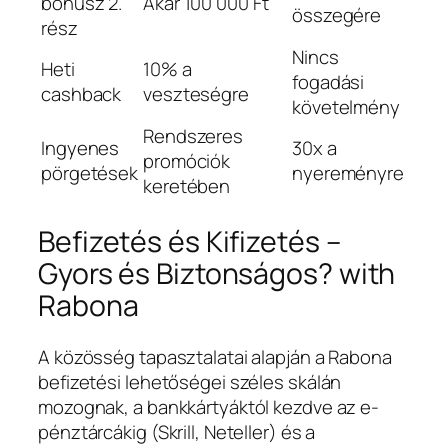
bónusz 2.
Akár 100 000 Ft
összegére
rész
Nincs
Heti
10% a
fogadási
cashback
veszteségre
követelmény
Rendszeres
Ingyenes
30x a
promóciók
pörgetések
nyereményre
keretében
Befizetés és Kifizetés –
Gyors és Biztonságos? with
Rabona
A közösség tapasztalatai alapján a Rabona
befizetési lehetőségei széles skálán
mozognak, a bankkártyáktól kezdve az e-
pénztárcákig (Skrill, Neteller) és a