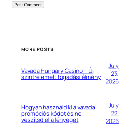
MORE POSTS
July
Vavada Hungary Casino – Új
23,
szintre emelt fogadási élmény
2026
July
Hogyan használd ki a vavada
22,
promóciós kódot és ne
veszítsd el a lényeget
2026