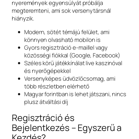
nyeremények egyensúlyát próbálja
megteremteni, ami sok versenytársnál
hiányzik.
Modern, sötét témájú felület, ami
könnyen olvasható mobilon is
Gyors regisztráció e-maillel vagy
közösségi fiókkal (Google, Facebook)
Széles körű játékkínálat live kaszinóval
és nyerőgépekkel
Versenyképes üdvözlőcsomag, ami
több részletben elérhető
Magyar forintban is lehet játszani, nincs
plusz átváltási díj
Regisztráció és
Bejelentkezés – Egyszerű a
Kezdés?