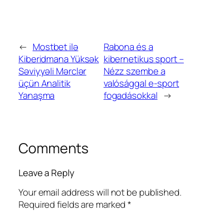
←
Mostbet ilə
Rabona és a
Kiberidmana Yüksək
kibernetikus sport –
Səviyyəli Mərclər
Nézz szembe a
üçün Analitik
valósággal e-sport
Yanaşma
fogadásokkal
→
Comments
Leave a Reply
Your email address will not be published.
Required fields are marked
*